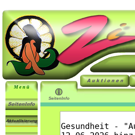
M e n ü
SeitenInfo