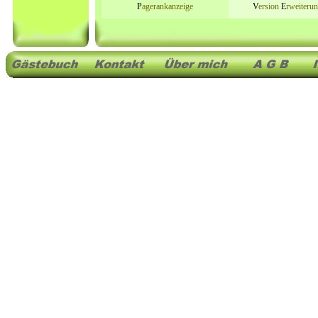
P
agerankanzeige
V
ersion
E
rweiteru