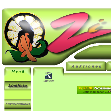
M e n ü
Linkliste