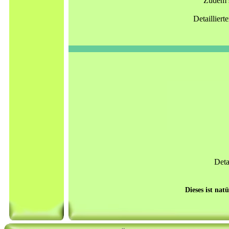
Zudem s
Detailliert
Deta
Dieses ist nat