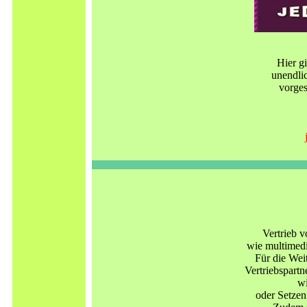
Hier g
unendli
vorges
Vertrieb 
wie multimedi
Für die Wei
Vertriebspartn
wi
oder Setze