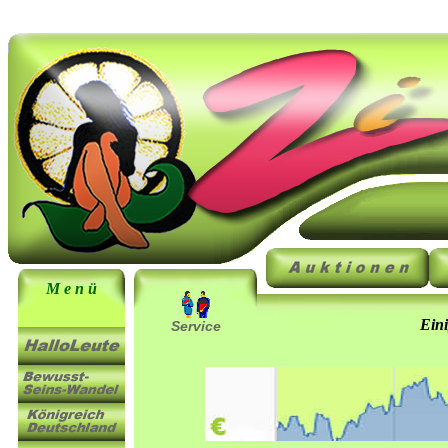
M e n ü
Ein
Service