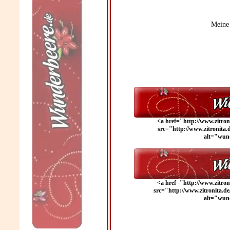
Meine
<a href="http://www.zitro
src="
http://www.zitronita.
alt="
wun
<a href="http://www.zitro
src="
http://www.zitronita.d
alt="
wun