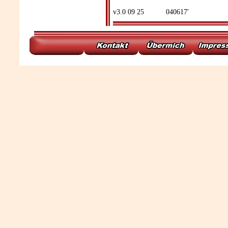
v3.0 09 25
040617'